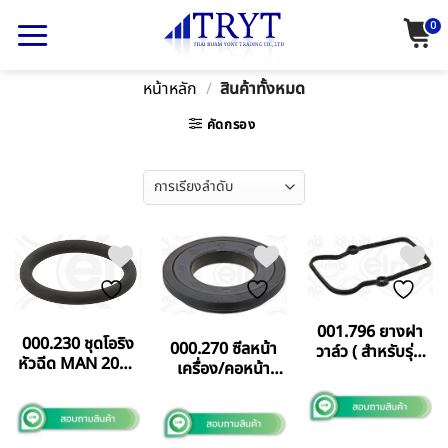
Skip
0
to
content
หน้าหลัก
/
สินค้าทั้งหมด
คัดกรอง
001.796 ยางฝา
000.230 ชุดโอริง
000.270 ซีลหน้า
วาล์ว ( สําหรับรุ่น
หัวฉีด MAN 2066
เครื่อง/คอหน้า
พลาสติก ) ขอรู
ELRING
136-159-13
เหลี่ยม BENZ
GERMANY แท้
VOLVO
OM457/460
FM9/FM12/B12B
ELRING