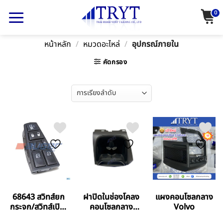
Skip
0
to
content
หน้าหลัก
/
หมวดอะไหล่
/
อุปกรณ์ภายใน
คัดกรอง
68643 สวิทส์ยก
ฝาปิดในช่องโคลง
แผงคอนโซลกลาง
กระจก/สวิทส์เปิด-
คอนโซลกลาง
Volvo
ปิดกระจก (7ปุ่ม)
Volvo