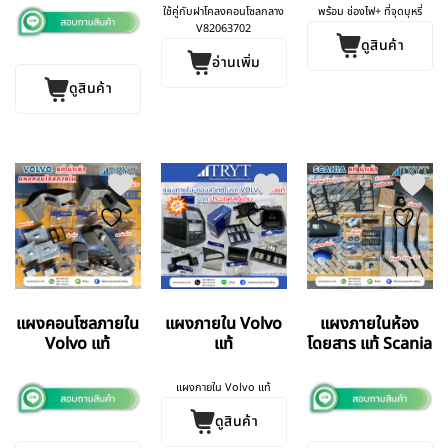
VOLVO
ใช้คู่กับฝาโคลงคอนโซลกลาง
พร้อม ช่องไฟ+ ที่จุดบุหรี่
FM9/FM12
V82063702
ดูสินค้า
AUGER
อ่านเพิ่ม
GERMANY แท้
ดูสินค้า
แผงคอนโซลภายใน
แผงภายใน Volvo
แผงภายในห้อง
Volvo แท้
แท้
โดยสาร แท้ Scania
แผงภายใน Volvo แท้
ดูสินค้า