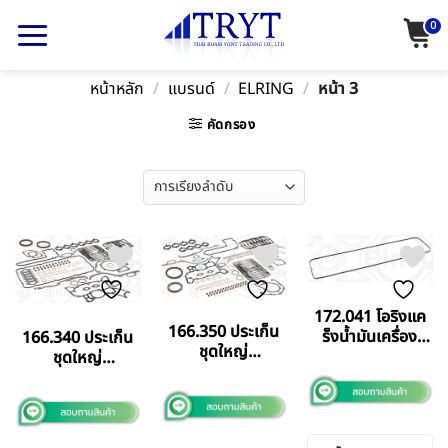
Skip
0
to
content
หน้าหลัก
/
แบรนด์
/
ELRING
/
หน้า 3
คัดกรอง
172.041 โอริงแค
166.350 ประเก็น
ร็งน้ำมันเครื่อง
166.340 ประเก็น
ชุดใหญ่
MAN ELRING
ชุดใหญ่
Mercedes Benz
GERMANY แท้
Mercedes Benz
OM502LA
541 6 สูบ