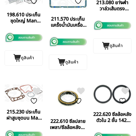
213.080 ยางฝา
วาล์วเส้นตรง
BENZ OM904
198.610 ประเก็น
211.570 ประเก็น
OM924 ELRING
ชุดใหญ่ Man
แคร็งน้ำมันเครื่อง
GERMANY แท้
2066 LF
BENZ 904
ELRING
GERMANY แท้
ดูสินค้า
ดูสินค้า
ดูสินค้า
215.230 ประเก็น
222.620 ซีลล้อหลัง
ฝาสูบชุดบน Man
ตัวใน 2 ชั้น 142-
222.610 ซีลปลาย
D2842/2848
170-15/16
เพลา/ซีลล้อหลังตัว
Scania 124
นอก 75-100-