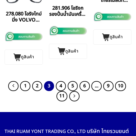
เทอร์โมสตัท
Scania 124 (แบบ
281.906 โอริงก
คู่)
278.080 โอริงไทม์
รองปั่นน้ำมันเครื่อง
มิ่ง VOLVO
Scania
ELRING
DS9/113/124
GERMANY แท้
ดูสินค้า
ดูสินค้า
ดูสินค้า
1
2
3
4
5
6
…
9
10
11
บริษัท ไทยรวมยนต์
THAI RUAM YONT TRADING CO., LTD