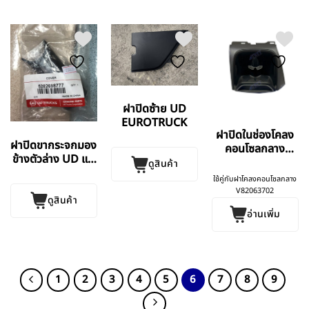
ฝาปิดซ้าย UD
EUROTRUCK
ฝาปิดในช่องโคลง
ฝาปิดขากระจกมอง
คอนโซลกลาง
ข้างตัวล่าง UD แท้
Volvo
ดูสินค้า
ศูนย์
ใช้คู่กับฝาโคลงคอนโซลกลาง
V82063702
ดูสินค้า
อ่านเพิ่ม
1
2
3
4
5
6
7
8
9