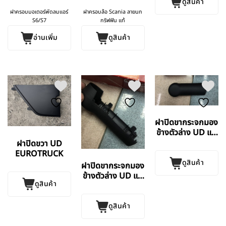
ดูสินค้า
ฝาครอบมอเตอร์พัดลมแอร์
ฝาครอบล้อ Scania ลายนก
S6/S7
กริฟฟิน แท้
อ่านเพิ่ม
ดูสินค้า
ฝาปิดขากระจกมอง
ข้างตัวล่าง UD แท้
ศูนย์
ฝาปิดขวา UD
EUROTRUCK
ดูสินค้า
ฝาปิดขากระจกมอง
ข้างตัวล่าง UD แท้
ดูสินค้า
ศูนย์
ดูสินค้า