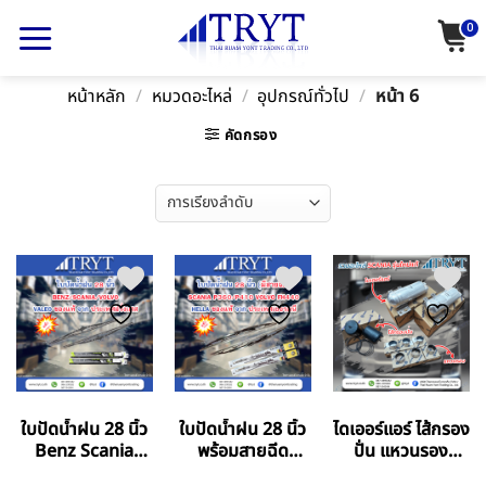
Skip
0
to
content
หน้าหลัก
/
หมวดอะไหล่
/
อุปกรณ์ทั่วไป
/
หน้า 6
คัดกรอง
ใบปัดน้ำฝน 28 นิ้ว
ใบปัดน้ำฝน 28 นิ้ว
ไดเออร์แอร์ ไส้กรอง
Benz Scania
พร้อมสายฉีด
ปั่น แหวนรอง
Volvo
Scania Volvo
Scania แท้