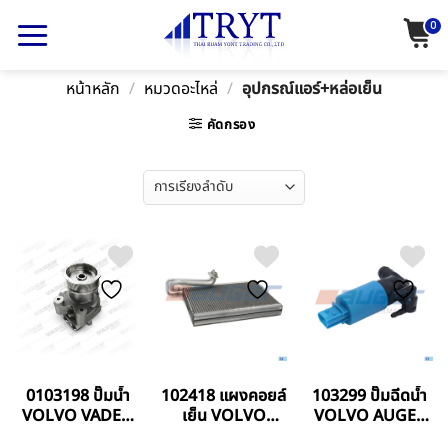
Skip
0
to
content
หน้าหลัก
/
หมวดอะไหล่
/
อุปกรณ์แอร์+หล่อเย็น
คัดกรอง
0103198 ปั๊มน้ำ
102418 แผงคอยล์
103299 ปั๊มฉีดน้ำ
VOLVO VADEN
เย็น VOLVO
VOLVO AUGER
TURKEY แท้
FM11/FM13
GERMANY แท้