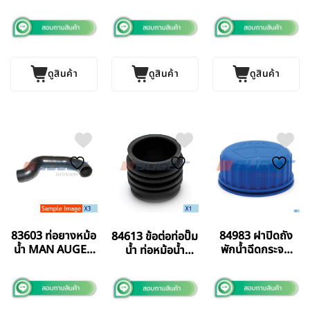
FM11/FM13
VOLVO FM12 รุ่น
AUGER
(D11-D12)/UD
ใหม่ AUGER
GERMANY แท้
QUESTER 370
GERMANY แท้
AUGER
GERMANY แท้
ดูสินค้า
ดูสินค้า
ดูสินค้า
83603 ท่อยางหม้อ
84983 ฝาปิดถัง
84613 ข้อต่อท่อปั๊ม
น้ำ MAN AUGER
พักน้ำฉีดกระจก
น้ำ ท่อหม้อน้ำ
GERMANY แท้
MAN TGA/TGS
Volvo FM12
AUGER
GERMANY แท้