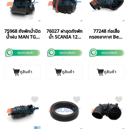
75968 ถังพักน้้ำปัด
76027 ฝาอุดถังพัก
77248 ท่อเสื้อ
น้้ำฝน MAN TGA
น้ำ SCANIA 124
กรองอากาศ Benz
AUGER
AUGER
2644
GERMANYแท้
GERMANY แท้
ดูสินค้า
ดูสินค้า
ดูสินค้า