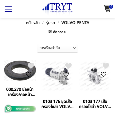
Skip
0
to
content
หน้าหลัก
/
รุ่นรถ
/
VOLVO PENTA
คัดกรอง
000.270 ซีลหน้า
เครื่อง/คอหน้า
136-159-13
0103 176 ชุดเสื้อ
0103 177 เสื้อ
VOLVO
กรองโซล่า VOLVO
กรองโซล่า VOLVO
FM9/FM12/B12B
TD71 (ยกตู้)
TD71 (ยกตู้)