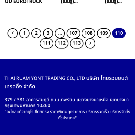
UD EUROTRUCK
(ไม่มีรู)
(ไม่มีรู)
EUROTRUCK
EUROTRUCK
1
2
3
…
107
108
109
110
111
112
113
บริษัท ไทยรวมยนต์
THAI RUAM YONT TRADING CO., LTD
เทรดดิ้ง จำกัด
379 / 381 อาคารสมฤดี ถนนเทพรัตน แขวงบางนาเหนือ เขตบางนา
กรุงเทพมหานคร 10260
"อะไหล่แท้จากยุโรปโดยตรง ราคาพิเศษทุกรายการ บริการรวดเร็ว บริการจัดส่ง
ทั่วประเทศ"