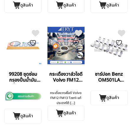
ดูสินค้า
ดูสินค้า
ดูสินค้า
99208 ชุดซ่อม
กระเดื่องวาล์วไอดี
ชาร์ปอก Benz
กรองปั่นน้ำมัน
Volvo FM12
OM501LA
เครื่อง SCANIA
FM13
OM502LA
DS9/113/124
กระเดื่องวาวล์ไอดี Volvo
AUGER
ดูสินค้า
FM12 FM13 Tzerli แท้
GERMANY แท้
ประเทศไต้ [...]
ดูสินค้า
ดูสินค้า