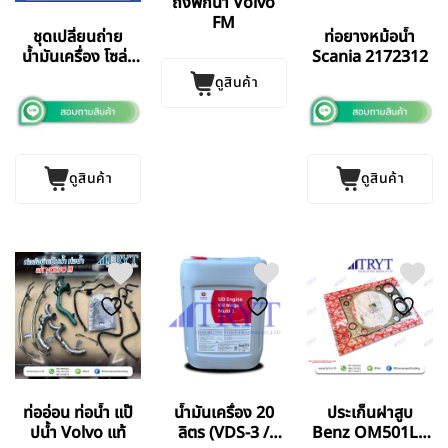
ถังพักน้ำ Volvo
FM
ชุดเปลี่ยนถ่าย
ท่อยางหม้อน้ำ
น้ำมันเครื่อง โซล่า
Scania 2172312
Volvo FM13 400
ดูสินค้า
ดูสินค้า
ดูสินค้า
ท่ออ่อน ท่อน้ำ แป๊
น้ำมันเครื่อง 20
ประเก็นฝาสูบ
ปน้ำ Volvo แท้
ลิตร (VDS-3 /
Benz OM501LA