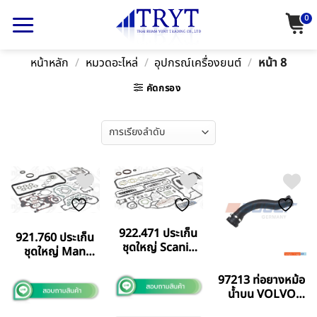
Skip
0
to
content
หน้าหลัก
/
หมวดอะไหล่
/
อุปกรณ์เครื่องยนต์
/
หน้า 8
คัดกรอง
922.471 ประเก็น
921.760 ประเก็น
ชุดใหญ่ Scania
ชุดใหญ่ Man
DS9
0826
97213 ท่อยางหม้อ
น้ำบน VOLVO
AUGER