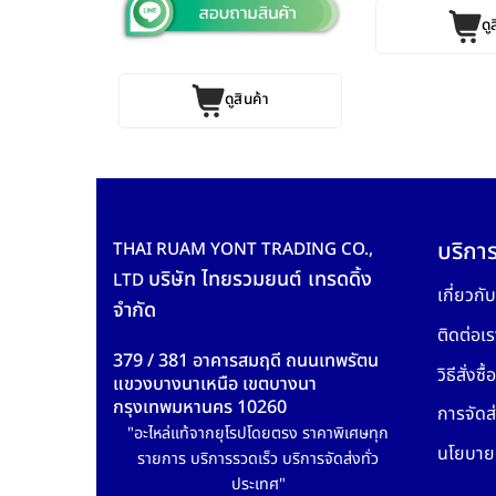
ดู
ค้า
ดูสินค้า
บริการ
THAI RUAM YONT TRADING CO.,
บริษัท ไทยรวมยนต์ เทรดดิ้ง
LTD
เกี่ยวกั
จำกัด
ติดต่อเร
379 / 381 อาคารสมฤดี ถนนเทพรัตน
วิธีสั่งซื้อ
แขวงบางนาเหนือ เขตบางนา
กรุงเทพมหานคร 10260
การจัดส่
"อะไหล่แท้จากยุโรปโดยตรง ราคาพิเศษทุก
นโยบายค
รายการ บริการรวดเร็ว บริการจัดส่งทั่ว
ประเทศ"