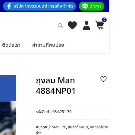
บริษัท ไทยรวมยนต์ เทรดดิ้ง จำกัด
@tryt
0
ติดต่อเรา
คำถามที่พบบ่อย
ถุงลม Man
4884NP01
รหัสสินค้า:
084.251-70
หมวดหมู่:
Man
,
PE
,
สินค้าทั้งหมด
,
อุปกรณ์ช่วง
ล่าง