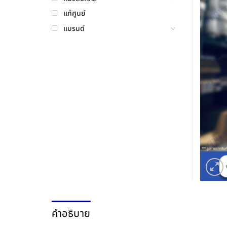
แท้ศูนย์
แบรนด์
คำอธิบาย