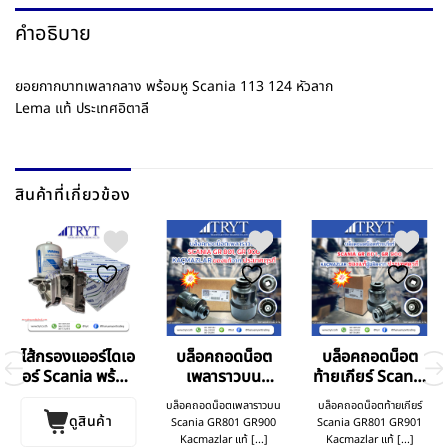
คำอธิบาย
ยอยกากบาทเพลากลาง พร้อมหู Scania 113 124 หัวลาก
Lema แท้ ประเทศอิตาลี
สินค้าที่เกี่ยวข้อง
ไส้กรองแออร์ไดเอ
บล็อคถอดน็อต
บล็อคถอดน็อต
อร์ Scania พร้อม
เพลาราวบน
ท้ายเกียร์ Scania
วาล์ว APS
Scania GR801
GR801 GR901
บล็อคถอดน็อตเพลาราวบน
บล็อคถอดน็อตท้ายเกียร์
GR900
ดูสินค้า
Scania GR801 GR900
Scania GR801 GR901
Kacmazlar แท้ [...]
Kacmazlar แท้ [...]