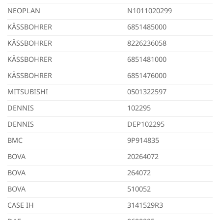
NEOPLAN
N1011020299
KÄSSBOHRER
6851485000
KÄSSBOHRER
8226236058
KÄSSBOHRER
6851481000
KÄSSBOHRER
6851476000
MITSUBISHI
0501322597
DENNIS
102295
DENNIS
DEP102295
BMC
9P914835
BOVA
20264072
BOVA
264072
BOVA
510052
CASE IH
3141529R3