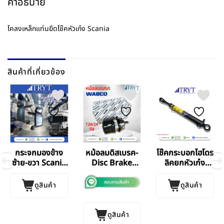
คำอธิบาย
โคลงเหล็กแท่นยึดโช๊คหัวเก๋ง Scania
สินค้าที่เกี่ยวข้อง
กระจกมองข้าง
หม้อลมดิสเบรค-
โช๊คกระบอกไฮโดร
ซ้าย-ขวา Scania
Disc Brake
ลิคยกหัวเก๋ง
S.5
T24/24
Scania 113
ดูสินค้า
ดูสินค้า
ดูสินค้า