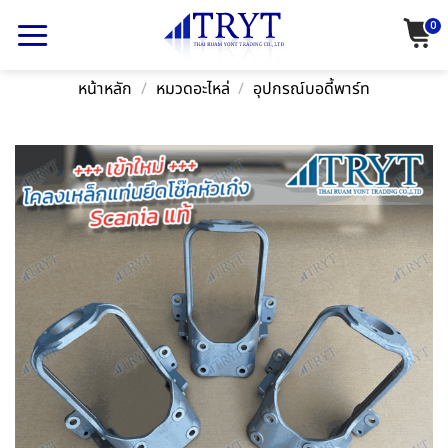
Skip
0
to
content
หน้าหลัก
/
หมวดอะไหล่
/
อุปกรณ์บอดี้พาร์ท