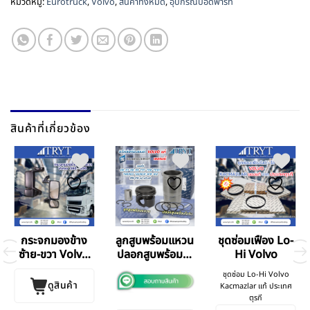
หมวดหมู่:
Eurotruck
,
Volvo
,
สินค้าทั้งหมด
,
อุปกรณ์บอดี้พาร์ท
สินค้าที่เกี่ยวข้อง
กระจกมองข้าง
ลูกสูบพร้อมแหวน
ชุดซ่อมเฟือง Lo-
ซ้าย-ขวา Volvo
ปลอกสูบพร้อมโอ
Hi Volvo
FM
ริง Volvo
ชุดซ่อม Lo-Hi Volvo
ดูสินค้า
Kacmazlar แท้ ประเทศ
ตุรกี