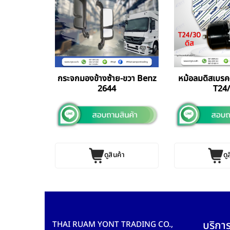
วน Benz
กระจกมองข้างซ้าย-ขวา Benz
หม้อลมดิสเบรค
M502LA
2644
T24
ค้า
ดูสินค้า
ดู
บริการ
THAI RUAM YONT TRADING CO.,