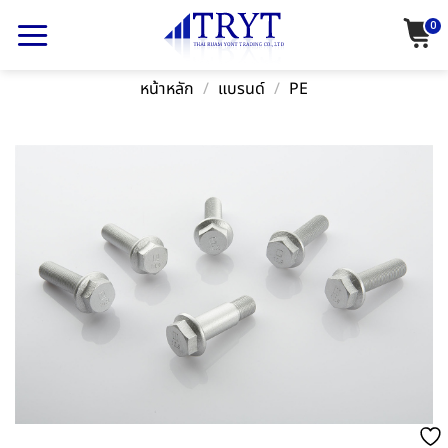
Skip
0
to
content
หน้าหลัก
/
แบรนด์
/
PE