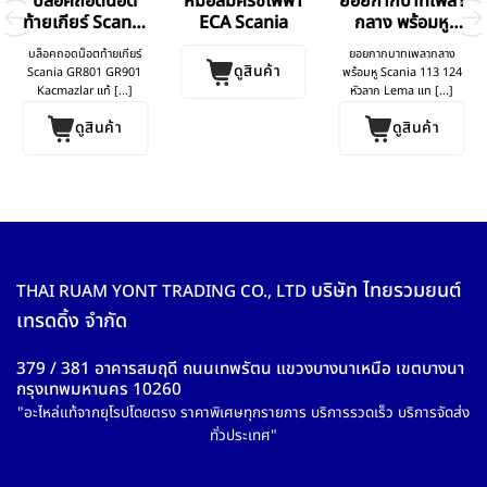
บล็อคถอดน็อต
หม้อลมครัชไฟฟ้า
ยอยกากบาทเพลา
ท้ายเกียร์ Scania
ECA Scania
กลาง พร้อมหู
GR801 GR901
Scania 113 124
บล็อคถอดน็อตท้ายเกียร์
ยอยกากบาทเพลากลาง
หัวลาก
ดูสินค้า
Scania GR801 GR901
พร้อมหู Scania 113 124
Kacmazlar แท้ [...]
หัวลาก Lema แท [...]
ดูสินค้า
ดูสินค้า
บริษัท ไทยรวมยนต์
THAI RUAM YONT TRADING CO., LTD
เทรดดิ้ง จำกัด
379 / 381 อาคารสมฤดี ถนนเทพรัตน แขวงบางนาเหนือ เขตบางนา
กรุงเทพมหานคร 10260
"อะไหล่แท้จากยุโรปโดยตรง ราคาพิเศษทุกรายการ บริการรวดเร็ว บริการจัดส่ง
ทั่วประเทศ"