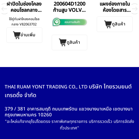
ฝาปิดในช่องโคลง
200604D1200
แผงช่องภายใน
คอนโซลกลาง
ก้านสูบ VOLVO
ห้องโดยสาร
Volvo
FM12 (380 แรง)
Volvo V.2 V.3
ใช้คู่กับฝาโคลงคอนโซล
BF GERMANY
V.4
ดูสินค้า
กลาง V82063702
แท้
อ่านเพิ่ม
ดูสินค้า
บริษัท ไทยรวมยนต์
THAI RUAM YONT TRADING CO., LTD
เทรดดิ้ง จำกัด
379 / 381 อาคารสมฤดี ถนนเทพรัตน แขวงบางนาเหนือ เขตบางนา
กรุงเทพมหานคร 10260
"อะไหล่แท้จากยุโรปโดยตรง ราคาพิเศษทุกรายการ บริการรวดเร็ว บริการจัดส่ง
ทั่วประเทศ"