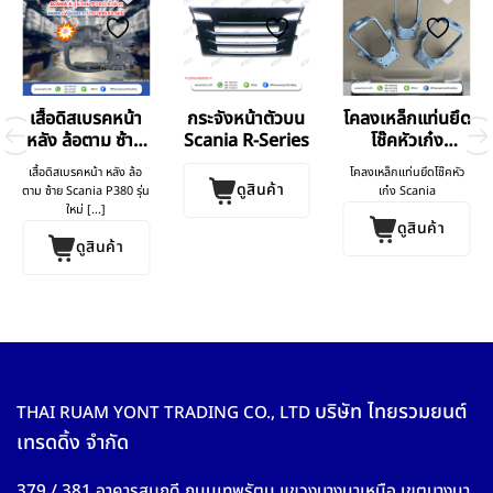
เสื้อดิสเบรคหน้า
กระจังหน้าตัวบน
โคลงเหล็กแท่นยึด
หลัง ล้อตาม ซ้าย
Scania R-Series
โช๊คหัวเก๋ง
Scania P380 รุ่น
Scania
เสื้อดิสเบรคหน้า หลัง ล้อ
โคลงเหล็กแท่นยึดโช๊คหัว
ใหม่
ดูสินค้า
ตาม ซ้าย Scania P380 รุ่น
เก๋ง Scania
ใหม่ [...]
ดูสินค้า
ดูสินค้า
บริษัท ไทยรวมยนต์
THAI RUAM YONT TRADING CO., LTD
เทรดดิ้ง จำกัด
379 / 381 อาคารสมฤดี ถนนเทพรัตน แขวงบางนาเหนือ เขตบางนา