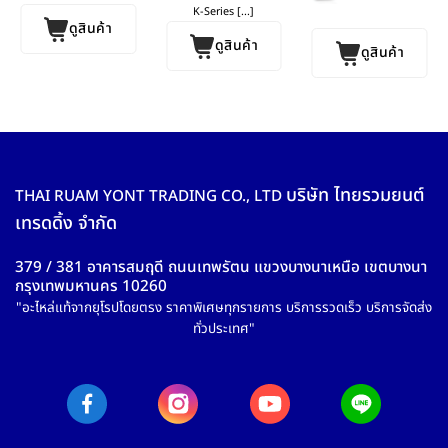
P-Series
K-Series [...]
ดูสินค้า
ดูสินค้า
ดูสินค้า
บริษัท ไทยรวมยนต์
THAI RUAM YONT TRADING CO., LTD
เทรดดิ้ง จำกัด
379 / 381 อาคารสมฤดี ถนนเทพรัตน แขวงบางนาเหนือ เขตบางนา
กรุงเทพมหานคร 10260
"อะไหล่แท้จากยุโรปโดยตรง ราคาพิเศษทุกรายการ บริการรวดเร็ว บริการจัดส่ง
ทั่วประเทศ"