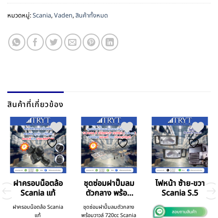
หมวดหมู่:
Scania
,
Vaden
,
สินค้าทั้งหมด
สินค้าที่เกี่ยวข้อง
ฝาครอบน็อตล้อ
ชุดซ่อมฝาปั๊มลม
ไฟหน้า ซ้าย-ขวา
Scania แท้
ตัวกลาง พร้อม
Scania S.5
วาล์ว 720cc
ฝาครอบน็อตล้อ Scania
ชุดซ่อมฝาปั๊มลมตัวกลาง
Scania K-Series
แท้
พร้อมวาวล์ 720cc Scania