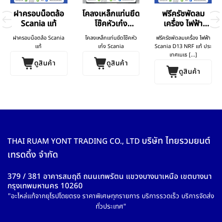
ฝาครอบน็อตล้อ
โคลงเหล็กแท่นยึด
ฟรีครัชพัดลม
Scania แท้
โช๊คหัวเก๋ง
เครื่อง ไฟฟ้า
Scania
Scania D13
ฝาครอบน็อตล้อ Scania
โคลงเหล็กแท่นยึดโช๊คหัว
ฟรีครัชพัดลมเครื่อง ไฟฟ้า
แท้
เก๋ง Scania
Scania D13 NRF แท้ ประ
เทศเนเธ [...]
ดูสินค้า
ดูสินค้า
ดูสินค้า
บริษัท ไทยรวมยนต์
THAI RUAM YONT TRADING CO., LTD
เทรดดิ้ง จำกัด
379 / 381 อาคารสมฤดี ถนนเทพรัตน แขวงบางนาเหนือ เขตบางนา
กรุงเทพมหานคร 10260
"อะไหล่แท้จากยุโรปโดยตรง ราคาพิเศษทุกรายการ บริการรวดเร็ว บริการจัดส่ง
ทั่วประเทศ"