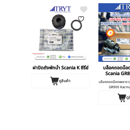
เครื่อง โซล่า
ฝาปิดถังพักน้ำ Scania K ซีรี่ย์
บล็อคถอดน็อ
380
Scania GR
ดูสินค้า
บล็อคถอดน็อตเพลารา
GR900 Kacmazla
ดู
ค้า