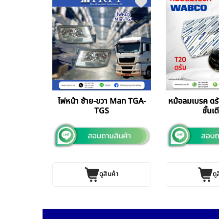
น้า ล้อหลัง
ไฟหน้า ซ้าย-ขวา Man TGA-
หม้อลมเบรค ด
TGS
ชั้นเ
ค้า
ดูสินค้า
ดู