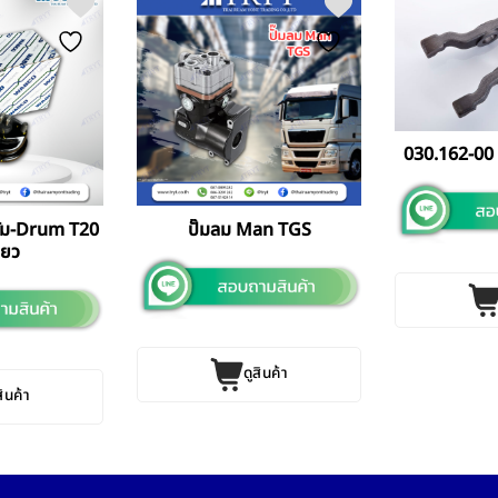
030.162-00 
รัม-Drum T20
ปั๊มลม Man TGS
ดียว
ดูสินค้า
สินค้า