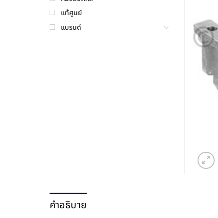
แท้ศูนย์
แบรนด์
คำอธิบาย