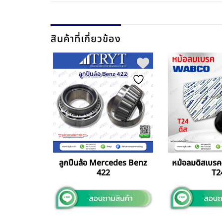
สินค้าที่เกี่ยวข้อง
ทเลพากลาง
ลูกปืนล้อ Mercedes Benz
หม้อลมดิสเบรค
enz Man
422
T2