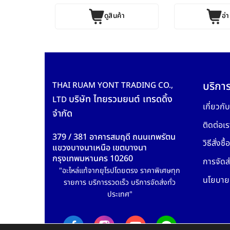
ค้า
ดูสินค้า
อ่า
บริการ
THAI RUAM YONT TRADING CO.,
บริษัท ไทยรวมยนต์ เทรดดิ้ง
LTD
เกี่ยวกั
จำกัด
ติดต่อเร
379 / 381 อาคารสมฤดี ถนนเทพรัตน
วิธีสั่งซื้อ
แขวงบางนาเหนือ เขตบางนา
กรุงเทพมหานคร 10260
การจัดส่
"อะไหล่แท้จากยุโรปโดยตรง ราคาพิเศษทุก
นโยบายค
รายการ บริการรวดเร็ว บริการจัดส่งทั่ว
ประเทศ"