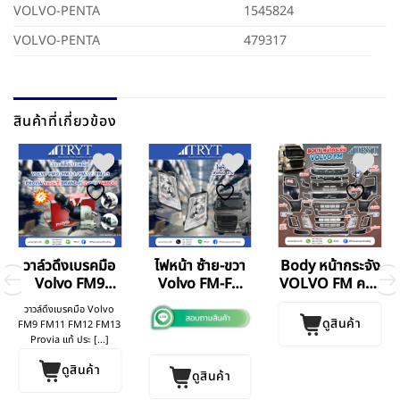
VOLVO-PENTA
1545824
VOLVO-PENTA
479317
สินค้าที่เกี่ยวข้อง
วาล์วดึงเบรคมือ
ไฟหน้า ซ้าย-ขวา
Body หน้ากระจัง
Volvo FM9
Volvo FM-FH
VOLVO FM ครบ
FM11 FM12
V.4
ชุด
วาวล์ดึงเบรคมือ Volvo
FM13
ดูสินค้า
FM9 FM11 FM12 FM13
Provia แท้ ประ [...]
ดูสินค้า
ดูสินค้า