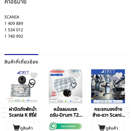
คำอธิบาย
SCANIA
1 409 889
1 534 012
1 740 992
สินค้าที่เกี่ยวข้อง
ฝาปิดถังพักน้ำ
หม้อลมเบรค
กระจกมองข้าง
Scania K ซีรี่ย์
ดรัม-Drum T20
ซ้าย-ขวา Scania
ชั้นเดียว
S.5
ดูสินค้า
ดูสินค้า