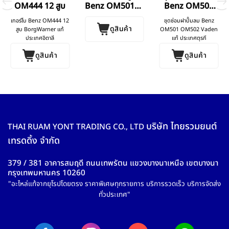
OM444 12 สูบ
Benz OM501LA
Benz OM501
OM502LA
OM502
เทอร์โบ Benz OM444 12
ชุดซ่อมฝาปั๊มลม Benz
ดูสินค้า
สูบ BorgWarner แท้
OM501 OM502 Vaden
ประเทศอิตาลี
แท้ ประเทศตุรกี
ดูสินค้า
ดูสินค้า
บริษัท ไทยรวมยนต์
THAI RUAM YONT TRADING CO., LTD
เทรดดิ้ง จำกัด
379 / 381 อาคารสมฤดี ถนนเทพรัตน แขวงบางนาเหนือ เขตบางนา
กรุงเทพมหานคร 10260
"อะไหล่แท้จากยุโรปโดยตรง ราคาพิเศษทุกรายการ บริการรวดเร็ว บริการจัดส่ง
ทั่วประเทศ"