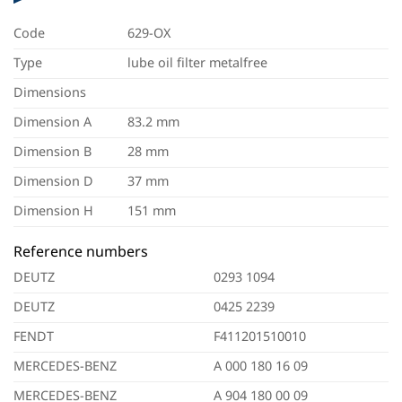
Code
629-OX
Type
lube oil filter metalfree
Dimensions
Dimension A
83.2 mm
Dimension B
28 mm
Dimension D
37 mm
Dimension H
151 mm
Reference numbers
DEUTZ
0293 1094
DEUTZ
0425 2239
FENDT
F411201510010
MERCEDES-BENZ
A 000 180 16 09
MERCEDES-BENZ
A 904 180 00 09