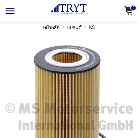
Skip
0
to
content
หน้าหลัก
/
แบรนด์
/
KS