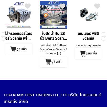
ไส้กรองแออร์ไดเอ
ใบปัดน้ำฝน 28
เซนเซอร์ ABS
อร์ Scania พร้อม
นิ้ว Benz Scania
Scania
วาล์ว APS
Volvo
ใบปัดน้ำฝน 28 นิ้ว Benz
เซนเซอร์ควบคุมเบรคล้อ
ดูสินค้า
Scania Volvo Valeo แท้
อ่านเพิ่ม
ประเทศฝร [...]
ดูสินค้า
บริษัท ไทยรวมยนต์
THAI RUAM YONT TRADING CO., LTD
เทรดดิ้ง จำกัด