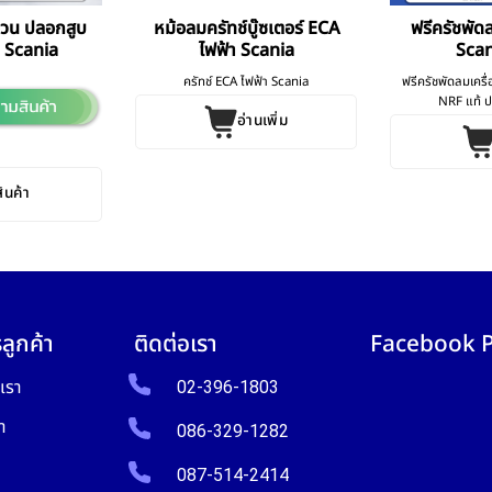
หวน ปลอกสูบ
หม้อลมครัทช์บู๊ซเตอร์ ECA
ฟรีครัชพัดล
ง Scania
ไฟฟ้า Scania
Scan
ครัทช์ ECA ไฟฟ้า Scania
ฟรีครัชพัดลมเครื
NRF แท้ ปร
อ่านเพิ่ม
สินค้า
ลูกค้า
ติดต่อเรา
Facebook 
บเรา
02-396-1803
า
086-329-1282
087-514-2414