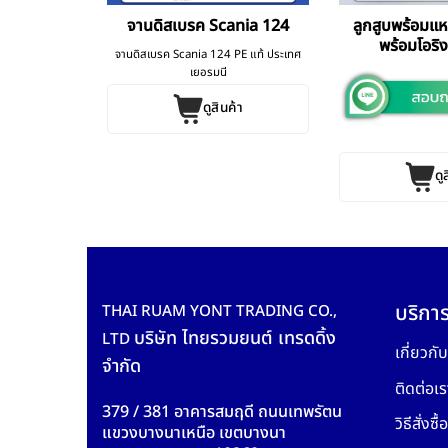
ECA Scania
จานดิสเบรค Scania 124
ลูกสูบพร้อมแ
พร้อมโอริ
จานดิสเบรค Scania 124 PE แท้ ประเทศ
ค้า
เยอรมนี
ดูสินค้า
ดู
บริการ
THAI RUAM YONT TRADING CO.,
บริษัท ไทยรวมยนต์ เทรดดิ้ง
LTD
เกี่ยวกั
จำกัด
ติดต่อเร
379 / 381 อาคารสมฤดี ถนนเทพรัตน
วิธีสั่งซื้อ
แขวงบางนาเหนือ เขตบางนา