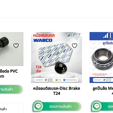
ข้อต่อ PVC
mm
หม้อลมดิสเบรค-Disc Brake
ลูกปืนล้อ 
T24
สินค้า