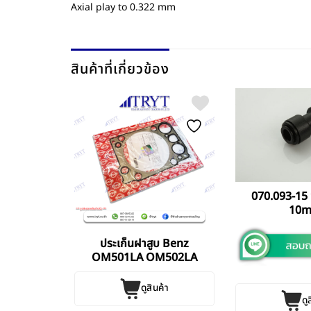
Axial play to 0.322 mm
สินค้าที่เกี่ยวข้อง
างเบอร์ 24
070.093-15 
10
ประเก็นฝาสูบ Benz
OM501LA OM502LA
ดูสินค้า
ค้า
ดู