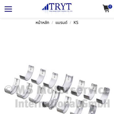
Skip
0
to
content
หน้าหลัก
/
แบรนด์
/
KS