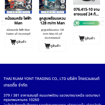
076.415-10 จาน
ยางเบอร์ 24 ท้อง
หม้อลมครัช ไฟฟ้า
ลูกสูบพร้อมแหวน
ลึก
Man
128 m/m Man
หม้อลมครัช ไฟฟ้า Man
ลูกสูบพร้อมแหวน 128
Vaden แท้ ประเทศตุรกี
m/m Man KS แท้
ประเทศเยอรมนี
ดูสินค้า
ดูสินค้า
ดูสินค้า
บริษัท ไทยรวมยนต์
THAI RUAM YONT TRADING CO., LTD
เทรดดิ้ง จำกัด
379 / 381 อาคารสมฤดี ถนนเทพรัตน แขวงบางนาเหนือ เขตบางนา
กรุงเทพมหานคร 10260
"อะไหล่แท้จากยุโรปโดยตรง ราคาพิเศษทุกรายการ บริการรวดเร็ว บริการจัดส่ง