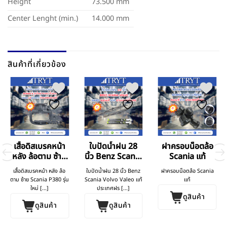
Height
73.500 mm
Center Lenght (min.)
14.000 mm
สินค้าที่เกี่ยวข้อง
เสื้อดิสเบรคหน้า
ใบปัดน้ำฝน 28
ฝาครอบน็อตล้อ
หลัง ล้อตาม ซ้าย
นิ้ว Benz Scania
Scania แท้
Scania P380 รุ่น
Volvo
เสื้อดิสเบรคหน้า หลัง ล้อ
ใบปัดน้ำฝน 28 นิ้ว Benz
ฝาครอบน็อตล้อ Scania
ใหม่
ตาม ซ้าย Scania P380 รุ่น
Scania Volvo Valeo แท้
แท้
ใหม่ [...]
ประเทศฝร [...]
ดูสินค้า
ดูสินค้า
ดูสินค้า