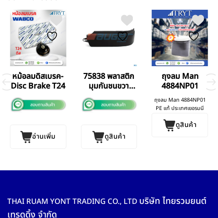
หม้อลมดิสเบรค-
75838 พลาสติก
ถุงลม Man
Disc Brake T24
มุมกันชนขวา
4884NP01
Man TGA
ถุงลม Man 4884NP01
PE แท้ ประเทศเยอรมนี
ดูสินค้า
อ่านเพิ่ม
ดูสินค้า
บริษัท ไทยรวมยนต์
THAI RUAM YONT TRADING CO., LTD
เทรดดิ้ง จำกัด