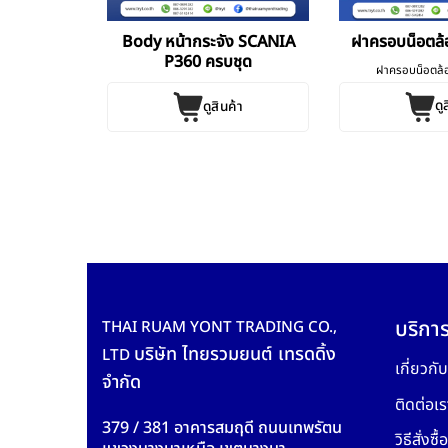
Volvo FM-FH
Body หน้ากระจัง SCANIA
ฝาครอบน็อตล้อ
P360 ครบชุด
ฝาครอบน็อตล้อ
ดู
ดูสินค้า
ค้า
บริการ
THAI RUAM YONT TRADING CO.,
บริษัท ไทยรวมยนต์ เทรดดิ้ง
LTD
เกี่ยวกั
จำกัด
ติดต่อเร
379 / 381 อาคารสมฤดี ถนนเทพรัตน
วิธีสั่งซื้อ