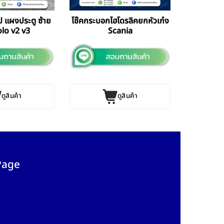
 แผงประตู ซ้าย
โช๊คกระบอกไฮโดรลิคยกหัวเก๋ง
olo v2 v3
Scania
ดูสินค้า
ดูสินค้า
Page