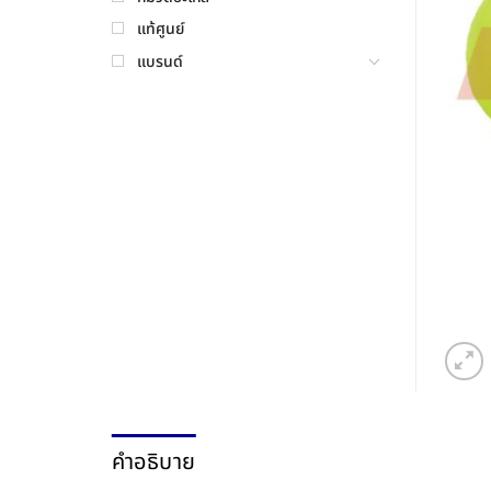
แท้ศูนย์
แบรนด์
คำอธิบาย