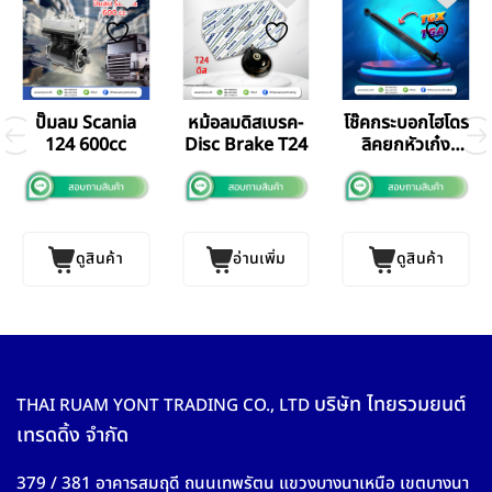
ปั๊มลม Scania
หม้อลมดิสเบรค-
โช๊คกระบอกไฮโดร
124 600cc
Disc Brake T24
ลิคยกหัวเก๋ง
Man
ดูสินค้า
อ่านเพิ่ม
ดูสินค้า
บริษัท ไทยรวมยนต์
THAI RUAM YONT TRADING CO., LTD
เทรดดิ้ง จำกัด
379 / 381 อาคารสมฤดี ถนนเทพรัตน แขวงบางนาเหนือ เขตบางนา