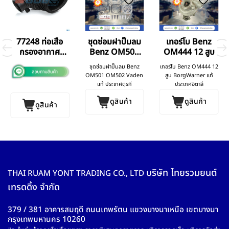
77248 ท่อเสื้อ
ชุดซ่อมฝาปั๊มลม
เทอร์โบ Benz
กรองอากาศ
Benz OM501
OM444 12 สูบ
Benz 2644
OM502
ชุดซ่อมฝาปั๊มลม Benz
เทอร์โบ Benz OM444 12
OM501 OM502 Vaden
สูบ BorgWarner แท้
แท้ ประเทศตุรกี
ประเทศอิตาลี
ดูสินค้า
ดูสินค้า
ดูสินค้า
บริษัท ไทยรวมยนต์
THAI RUAM YONT TRADING CO., LTD
เทรดดิ้ง จำกัด
379 / 381 อาคารสมฤดี ถนนเทพรัตน แขวงบางนาเหนือ เขตบางนา
กรุงเทพมหานคร 10260