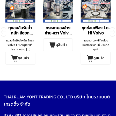
ถุงลมล้อรับน้ำ
กระจกมองข้าง
ชุดซ่อมเฟือง Lo-
หนัก ล้อยก
ซ้าย-ขวา Volvo
Hi Volvo
Volvo FH
FM
ถุงลมล้อรับน้ำหนัก ล้อยก
ชุดซ่อม Lo-Hi Volvo
ดูสินค้า
Volvo FH Auger แท้
Kacmazlar แท้ ประเทศ
ประเทศเยอรม [...]
ตุรกี
ดูสินค้า
ดูสินค้า
บริษัท ไทยรวมยนต์
THAI RUAM YONT TRADING CO., LTD
เทรดดิ้ง จำกัด
379 / 381 อาคารสมฤดี ถนนเทพรัตน แขวงบางนาเหนือ เขตบางนา