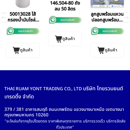
146.504-80 ถัง
ลม 50 ลิตร
50013028 ไส้
ลูกสูบพร้อมแหวน
กรองน้ำมันโซล่า
ปลอกสูบพร้อมโอ
สักหลาด
ริง Mercedes-
(ละเอียด) Benz
Benz
360
ดูสินค้า
ดูสินค้า
ดูสินค้า
บริษัท ไทยรวมยนต์
THAI RUAM YONT TRADING CO., LTD
เทรดดิ้ง จำกัด
379 / 381 อาคารสมฤดี ถนนเทพรัตน แขวงบางนาเหนือ เขตบางนา
กรุงเทพมหานคร 10260
"อะไหล่แท้จากยุโรปโดยตรง ราคาพิเศษทุกรายการ บริการรวดเร็ว บริการจัดส่ง
ทั่วประเทศ"