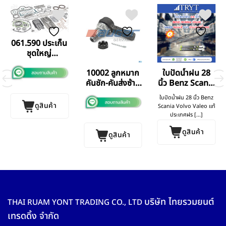
061.590 ประเก็น
ชุดใหญ่
Mercedes
10002 ลูกหมาก
ใบปัดน้ำฝน 28
Benz 422
คันชัก-คันส่งซ้าย
นิ้ว Benz Scania
Benz Scania
Volvo
ใบปัดน้ำฝน 28 นิ้ว Benz
ดูสินค้า
Scania Volvo Valeo แท้
ประเทศฝร [...]
ดูสินค้า
ดูสินค้า
บริษัท ไทยรวมยนต์
THAI RUAM YONT TRADING CO., LTD
เทรดดิ้ง จำกัด