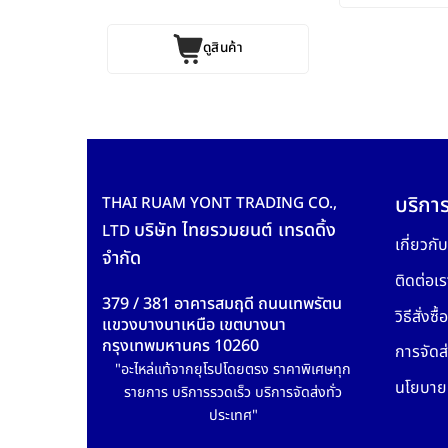
ดูสินค้า
บริการ
THAI RUAM YONT TRADING CO.,
บริษัท ไทยรวมยนต์ เทรดดิ้ง
LTD
เกี่ยวกั
จำกัด
ติดต่อเร
379 / 381 อาคารสมฤดี ถนนเทพรัตน
วิธีสั่งซื้อ
แขวงบางนาเหนือ เขตบางนา
กรุงเทพมหานคร 10260
การจัดส่
"อะไหล่แท้จากยุโรปโดยตรง ราคาพิเศษทุก
นโยบายค
รายการ บริการรวดเร็ว บริการจัดส่งทั่ว
ประเทศ"