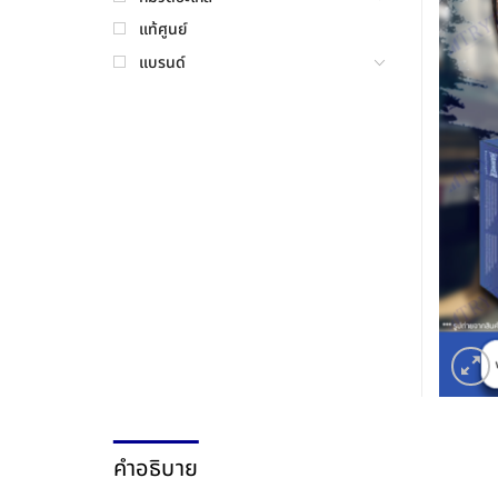
แท้ศูนย์
แบรนด์
คำอธิบาย