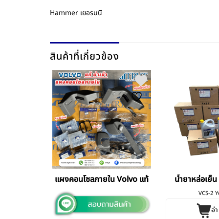
Hammer เยอรมนี
สินค้าที่เกี่ยวข้อง
vo แท้
แผงคอนโซลภายใน Volvo แท้
น้ำยาหล่อเย็น
o แท้
VCS-2 Y
ค้า
อ่า