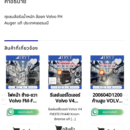
คำอธิบาย
ถุงลมล้อรับน้ำหนัก ล้อยก Volvo FH
Auger แท้ ประเทศเยอรมนี
สินค้าที่เกี่ยวข้อง
ไฟหน้า ซ้าย-ขวา
รีเลย์แอร์ไดเออร์
200604D1200
Volvo FM-FH
Volvo V4
ก้านสูบ VOLVO
V.4
FM370 FH440
FM12 (380 แรง)
รีเลย์แอร์ไดเออร์ Volvo V4
BF GERMANY
FM370 FH440 Knorr-
แท้
Bremse แท้ [...]
ดูสินค้า