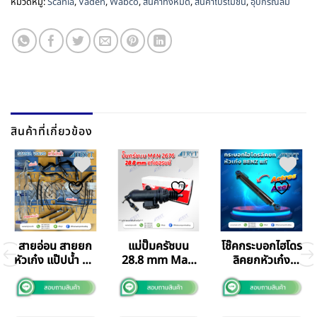
หมวดหมู่:
Scania
,
Vaden
,
Wabco
,
สินค้าทั้งหมด
,
สินค้าโปรโมชั่น
,
อุปกรณ์ลม
สินค้าที่เกี่ยวข้อง
แม่ปั๊มครัชบน
สายอ่อน สายยก
โช๊คกระบอกไฮโดร
28.8 mm Man
หัวเก๋ง แป๊ปน้ำ ท่อ
ลิคยกหัวเก๋ง
2676
กรอง Scania แท้
Benz