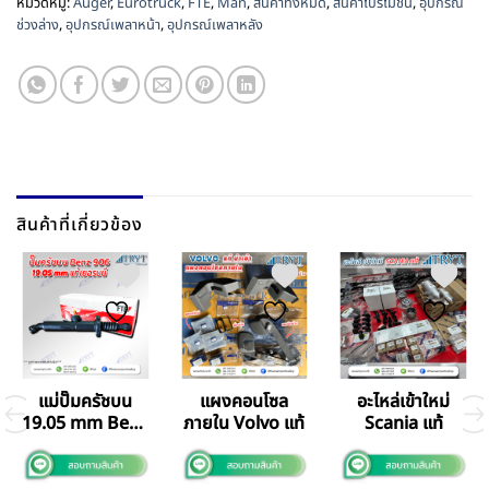
หมวดหมู่:
Auger
,
Eurotruck
,
FTE
,
Man
,
สินค้าทั้งหมด
,
สินค้าโปรโมชั่น
,
อุปกรณ์
ช่วงล่าง
,
อุปกรณ์เพลาหน้า
,
อุปกรณ์เพลาหลัง
สินค้าที่เกี่ยวข้อง
แม่ปั๊มครัชบน
แผงคอนโซล
อะไหล่เข้าใหม่
19.05 mm Benz
ภายใน Volvo แท้
Scania แท้
906