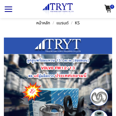
Skip
0
to
content
หน้าหลัก
/
แบรนด์
/
KS