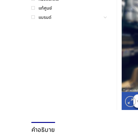
แท้ศูนย์
แบรนด์
คำอธิบาย