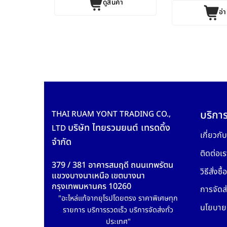
ดูสินค้า
 แท้ [...]
อ่า
ค้า
บริการ
THAI RUAM YONT TRADING CO.,
บริษัท ไทยรวมยนต์ เทรดดิ้ง
LTD
เกี่ยวกั
จำกัด
ติดต่อเร
379 / 381 อาคารสมฤดี ถนนเทพรัตน
วิธีสั่งซื้อ
แขวงบางนาเหนือ เขตบางนา
กรุงเทพมหานคร 10260
การจัดส่
"อะไหล่แท้จากยุโรปโดยตรง ราคาพิเศษทุก
นโยบายค
รายการ บริการรวดเร็ว บริการจัดส่งทั่ว
ประเทศ"