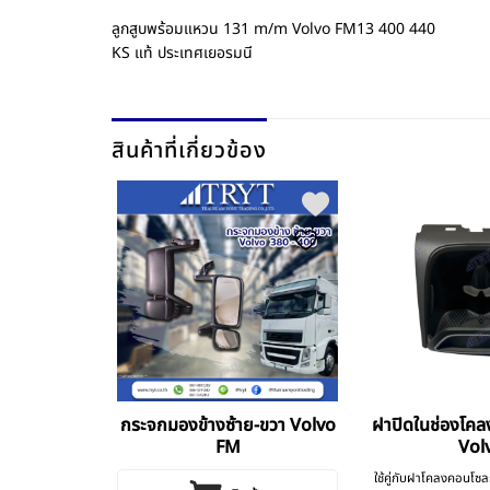
ลูกสูบพร้อมแหวน 131 m/m Volvo FM13 400 440
KS แท้ ประเทศเยอรมนี
สินค้าที่เกี่ยวข้อง
์ Volvo V4
กระจกมองข้างซ้าย-ขวา Volvo
ฝาปิดในช่องโค
440
FM
Vol
lvo V4 FM370
ใช้คู่กับฝาโคลงคอน