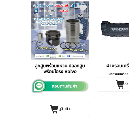
isc Brake
ลูกสูบพร้อมแหวน ปลอกสูบ
ฝาครอบเครื
0
พร้อมโอริง Volvo
ฝาครอบเครื่อ
อ่า
ค้า
ดูสินค้า