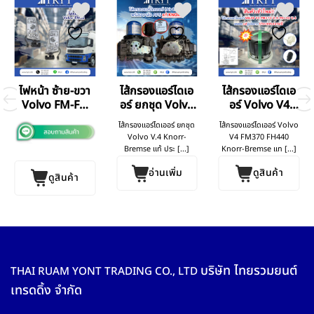
ไฟหน้า ซ้าย-ขวา
ไส้กรองแอร์ไดเอ
ไส้กรองแอร์ไดเอ
Volvo FM-FH
อร์ ยกชุด Volvo
อร์ Volvo V4
V.2
V.4
FM370 FH440
ไส้กรองแอร์ไดเออร์ ยกชุด
ไส้กรองแอร์ไดเออร์ Volvo
Volvo V.4 Knorr-
V4 FM370 FH440
Bremse แท้ ประ [...]
Knorr-Bremse แท [...]
อ่านเพิ่ม
ดูสินค้า
ดูสินค้า
บริษัท ไทยรวมยนต์
THAI RUAM YONT TRADING CO., LTD
เทรดดิ้ง จำกัด