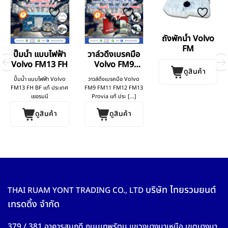
ถังพักน้ำ Volvo
FM
ปั๊มน้ำ แบบไฟฟ้า
วาล์วดึงเบรคมือ
Volvo FM13 FH
Volvo FM9
ดูสินค้า
FM11 FM12
ปั๊มน้ำ แบบไฟฟ้า Volvo
วาวล์ดึงเบรคมือ Volvo
FM13
FM13 FH BF แท้ ประเทศ
FM9 FM11 FM12 FM13
เยอรมนี
Provia แท้ ประ [...]
ดูสินค้า
ดูสินค้า
บริษัท ไทยรวมยนต์
THAI RUAM YONT TRADING CO., LTD
เทรดดิ้ง จำกัด
379 / 381 อาคารสมฤดี ถนนเทพรัตน แขวงบางนาเหนือ เขตบางนา